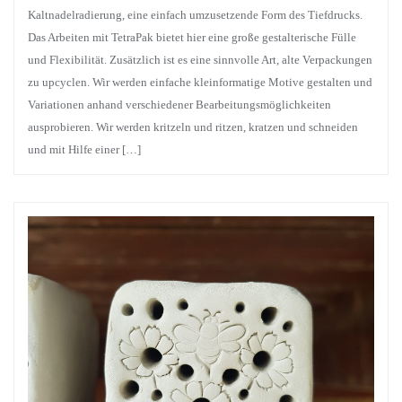
Kaltnadelradierung, eine einfach umzusetzende Form des Tiefdrucks.
Das Arbeiten mit TetraPak bietet hier eine große gestalterische Fülle
und Flexibilität. Zusätzlich ist es eine sinnvolle Art, alte Verpackungen
zu upcyclen. Wir werden einfache kleinformatige Motive gestalten und
Variationen anhand verschiedener Bearbeitungsmöglichkeiten
ausprobieren. Wir werden kritzeln und ritzen, kratzen und schneiden
und mit Hilfe einer […]