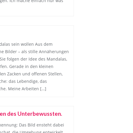
egen. Ich mache einfach nur was
alas sein wollen Aus dem
e Bilder – als stille Annäherungen
Sie folgen der Idee des Mandalas,
fen. Gerade in den kleinen
den Zacken und offenen Stellen,
iche: das Lebendige, das
he. Meine Arbeiten […]
ten des Unterbewussten.
rkennung: Das Bild ensteht dabei
dschat, die Umgebung entwickelt