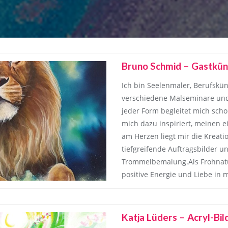
Bruno Schmid – Gastkün
Ich bin Seelenmaler, Berufskün
verschiedene Malseminare und 
jeder Form begleitet mich scho
mich dazu inspiriert, meinen 
am Herzen liegt mir die Kreati
tiefgreifende Auftragsbilder 
Trommelbemalung.Als Frohnatur
positive Energie und Liebe in 
Katja Lüders – Acryl-Bil