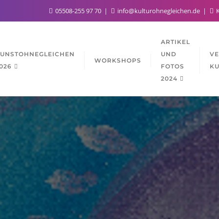
05508-255 97 70
info@kulturohnegleichen.de
K
ARTIKEL
UNSTOHNEGLEICHEN
UND
V
WORKSHOPS
026
FOTOS
KU
2024