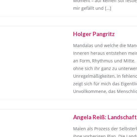
Moment – auf keinen Stil festl
mir gefällt und […]
Holger Pangritz
Mandalas und welche die Mand
Inneren heraus entstehen mein
an Form, Rhythmus und Mitte. 
ohne sich ihr ganz zu unterwer
Unregelmäßigkeiten, in fehlen
zeigt sich für mich das Eigentl
Unvollkommene, das Menschlic
Angela Reiß: Landschaf
Malen als Prozess der Selbste
ihne vorherigen Plan. Die Lan